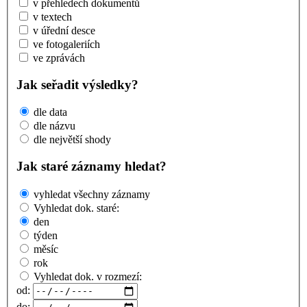
v přehledech dokumentů
v textech
v úřední desce
ve fotogaleriích
ve zprávách
Jak seřadit výsledky?
dle data
dle názvu
dle největší shody
Jak staré záznamy hledat?
vyhledat všechny záznamy
Vyhledat dok. staré:
den
týden
měsíc
rok
Vyhledat dok. v rozmezí:
od:
do: