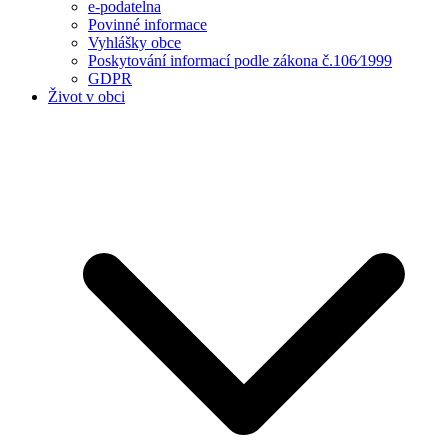
e-podatelna
Povinné informace
Vyhlášky obce
Poskytování informací podle zákona č.106⁄1999
GDPR
Život v obci