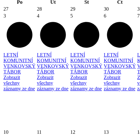
Po
Út
St
Čt
27
28
29
30
3
3
4
5
6
7
LETNÍ
LETNÍ
LETNÍ
LETNÍ
KOMUNITNÍ
KOMUNITNÍ
KOMUNITNÍ
KOMUNITNÍ
VENKOVSKÝ
VENKOVSKÝ
VENKOVSKÝ
VENKOVSKÝ
TÁBOR
TÁBOR
TÁBOR
TÁBOR
Zobrazit
Zobrazit
Zobrazit
Zobrazit
Z
všechny
všechny
všechny
všechny
v
záznamy ze dne
záznamy ze dne
záznamy ze dne
záznamy ze dne
z
10
11
12
13
1