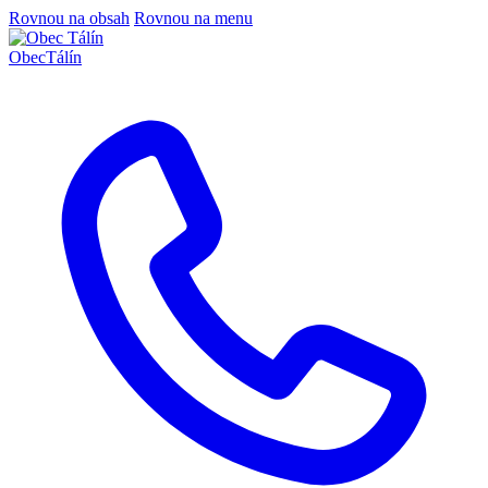
Rovnou na obsah
Rovnou na menu
Obec
Tálín