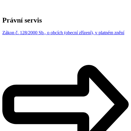
Právní servis
Zákon č. 128/2000 Sb., o obcích (obecní zřízení), v platném znění