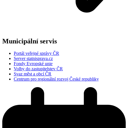
Municipální servis
Portál veřejné správy ČR
Server statnisprava.cz
Fondy Evropské unie
Volby do zastupitelstev ČR
Svaz měst a obcí ČR
Centrum pro regionální rozvoj České republiky