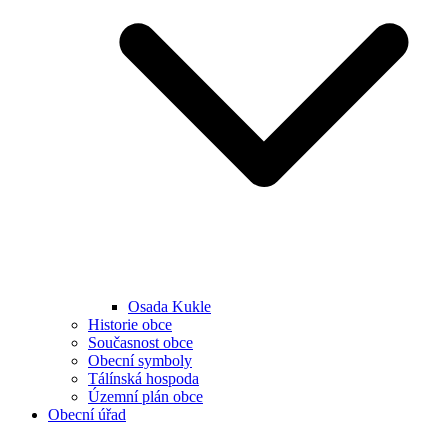
Osada Kukle
Historie obce
Současnost obce
Obecní symboly
Tálínská hospoda
Územní plán obce
Obecní úřad