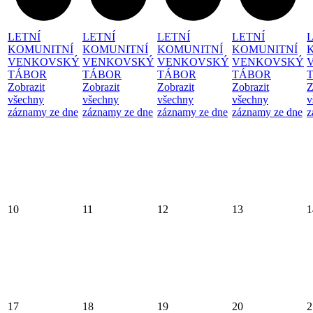
LETNÍ
LETNÍ
LETNÍ
LETNÍ
KOMUNITNÍ
KOMUNITNÍ
KOMUNITNÍ
KOMUNITNÍ
VENKOVSKÝ
VENKOVSKÝ
VENKOVSKÝ
VENKOVSKÝ
TÁBOR
TÁBOR
TÁBOR
TÁBOR
Zobrazit
Zobrazit
Zobrazit
Zobrazit
Z
všechny
všechny
všechny
všechny
v
záznamy ze dne
záznamy ze dne
záznamy ze dne
záznamy ze dne
z
10
11
12
13
1
17
18
19
20
2