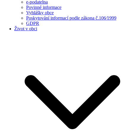
e-podatelna
Povinné informace
Vyhlášky obce
Poskytování informací podle zákona č.106⁄1999
GDPR
Život v obci