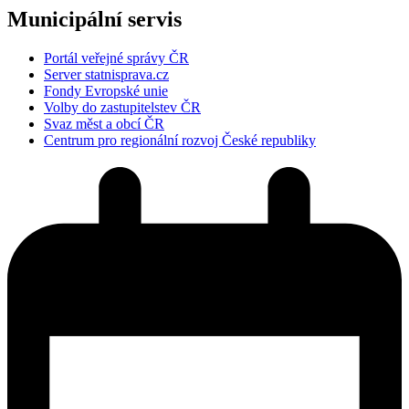
Municipální servis
Portál veřejné správy ČR
Server statnisprava.cz
Fondy Evropské unie
Volby do zastupitelstev ČR
Svaz měst a obcí ČR
Centrum pro regionální rozvoj České republiky