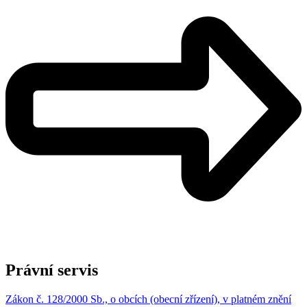
Právní servis
Zákon č. 128/2000 Sb., o obcích (obecní zřízení), v platném znění