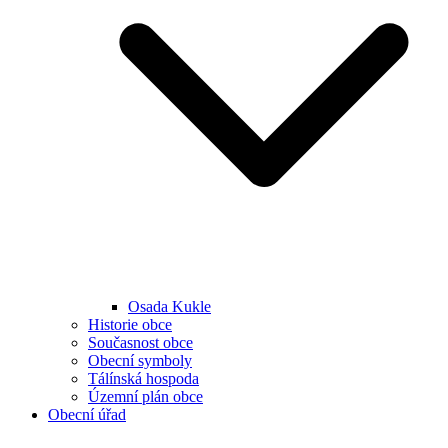
Osada Kukle
Historie obce
Současnost obce
Obecní symboly
Tálínská hospoda
Územní plán obce
Obecní úřad