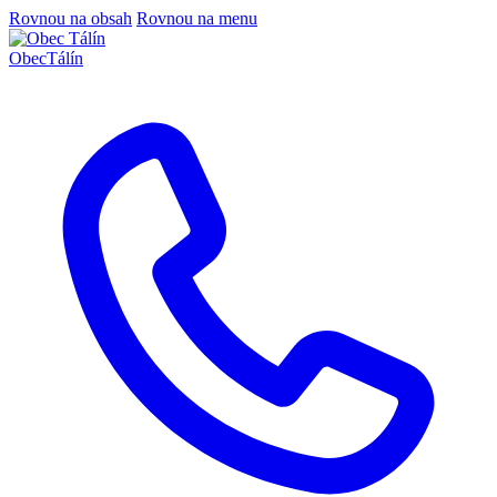
Rovnou na obsah
Rovnou na menu
Obec
Tálín