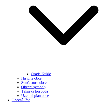
Osada Kukle
Historie obce
Současnost obce
Obecní symboly
Tálínská hospoda
Územní plán obce
Obecní úřad