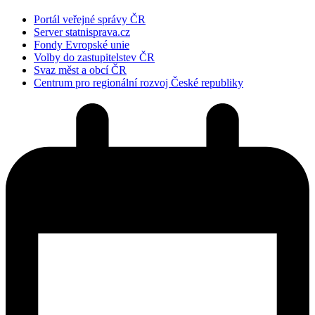
Portál veřejné správy ČR
Server statnisprava.cz
Fondy Evropské unie
Volby do zastupitelstev ČR
Svaz měst a obcí ČR
Centrum pro regionální rozvoj České republiky