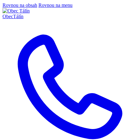
Rovnou na obsah
Rovnou na menu
Obec
Tálín