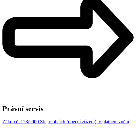
Právní servis
Zákon č. 128/2000 Sb., o obcích (obecní zřízení), v platném znění