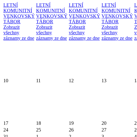
LETNÍ
LETNÍ
LETNÍ
LETNÍ
KOMUNITNÍ
KOMUNITNÍ
KOMUNITNÍ
KOMUNITNÍ
VENKOVSKÝ
VENKOVSKÝ
VENKOVSKÝ
VENKOVSKÝ
TÁBOR
TÁBOR
TÁBOR
TÁBOR
Zobrazit
Zobrazit
Zobrazit
Zobrazit
Z
všechny
všechny
všechny
všechny
v
záznamy ze dne
záznamy ze dne
záznamy ze dne
záznamy ze dne
z
10
11
12
13
1
17
18
19
20
2
24
25
26
27
2
31
1
2
3
4