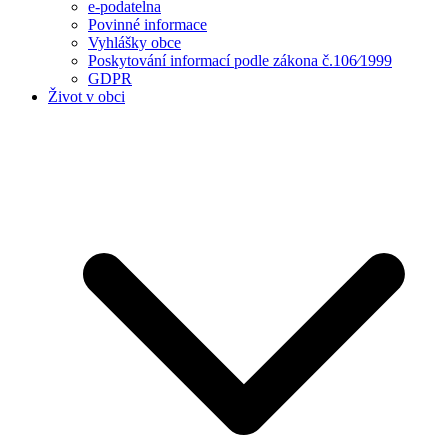
e-podatelna
Povinné informace
Vyhlášky obce
Poskytování informací podle zákona č.106⁄1999
GDPR
Život v obci