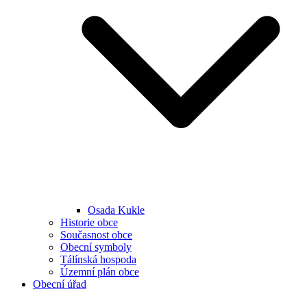
Osada Kukle
Historie obce
Současnost obce
Obecní symboly
Tálínská hospoda
Územní plán obce
Obecní úřad