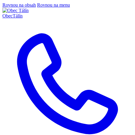
Rovnou na obsah
Rovnou na menu
Obec
Tálín