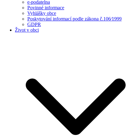
e-podatelna
Povinné informace
Vyhlášky obce
Poskytování informací podle zákona č.106⁄1999
GDPR
Život v obci