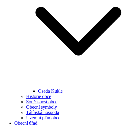
Osada Kukle
Historie obce
Současnost obce
Obecní symboly
Tálínská hospoda
Územní plán obce
Obecní úřad