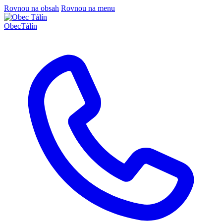
Rovnou na obsah
Rovnou na menu
Obec
Tálín