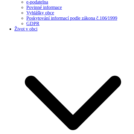
e-podatelna
Povinné informace
Vyhlášky obce
Poskytování informací podle zákona č.106⁄1999
GDPR
Život v obci