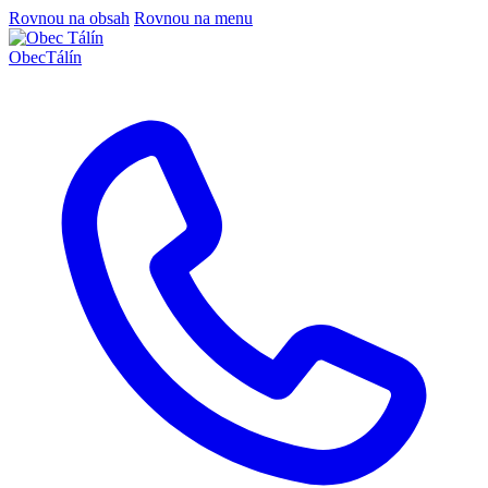
Rovnou na obsah
Rovnou na menu
Obec
Tálín