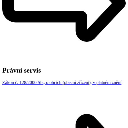
Právní servis
Zákon č. 128/2000 Sb., o obcích (obecní zřízení), v platném znění