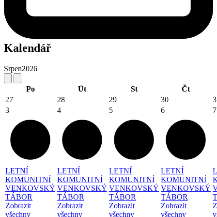
Kalendář
Srpen
2026
Po
Út
St
Čt
27
28
29
30
3
3
4
5
6
7
LETNÍ
LETNÍ
LETNÍ
LETNÍ
KOMUNITNÍ
KOMUNITNÍ
KOMUNITNÍ
KOMUNITNÍ
VENKOVSKÝ
VENKOVSKÝ
VENKOVSKÝ
VENKOVSKÝ
TÁBOR
TÁBOR
TÁBOR
TÁBOR
Zobrazit
Zobrazit
Zobrazit
Zobrazit
Z
všechny
všechny
všechny
všechny
v