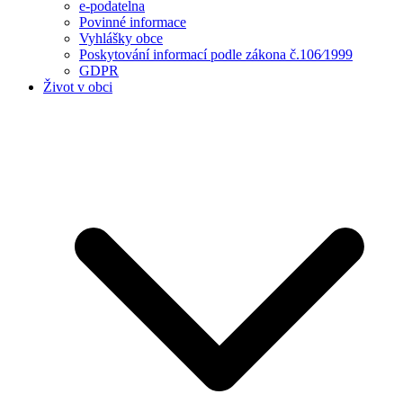
e-podatelna
Povinné informace
Vyhlášky obce
Poskytování informací podle zákona č.106⁄1999
GDPR
Život v obci