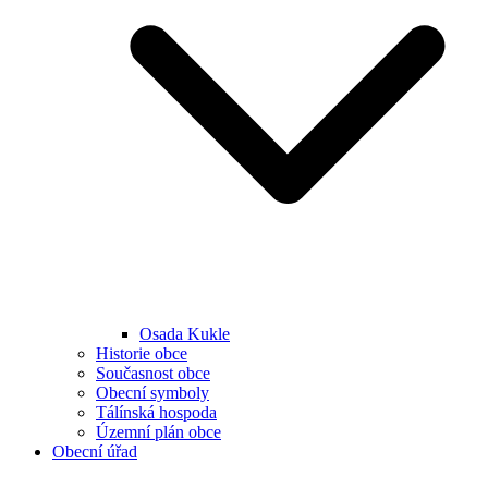
Osada Kukle
Historie obce
Současnost obce
Obecní symboly
Tálínská hospoda
Územní plán obce
Obecní úřad