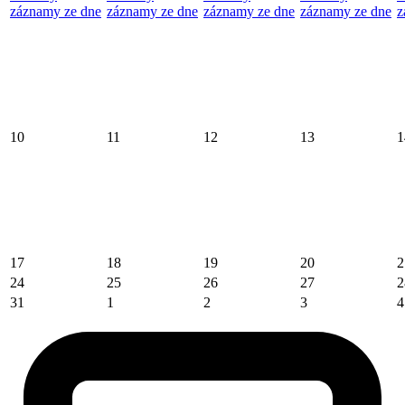
záznamy ze dne
záznamy ze dne
záznamy ze dne
záznamy ze dne
z
10
11
12
13
1
17
18
19
20
2
24
25
26
27
2
31
1
2
3
4