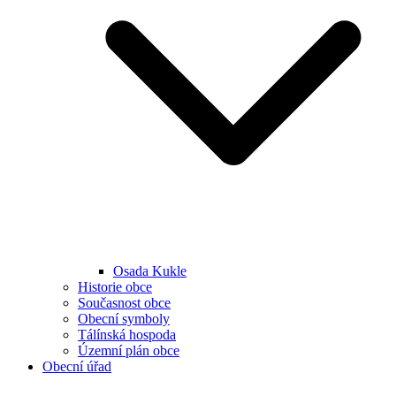
Osada Kukle
Historie obce
Současnost obce
Obecní symboly
Tálínská hospoda
Územní plán obce
Obecní úřad