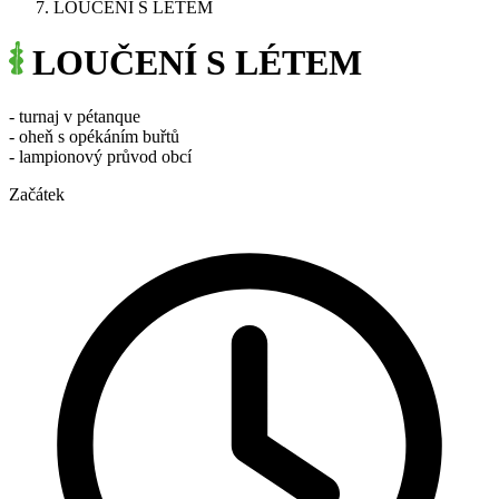
LOUČENÍ S LÉTEM
LOUČENÍ S LÉTEM
- turnaj v pétanque
- oheň s opékáním buřtů
- lampionový průvod obcí
Začátek