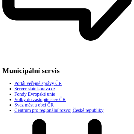
Municipální servis
Portál veřejné správy ČR
Server statnisprava.cz
Fondy Evropské unie
Volby do zastupitelstev ČR
Svaz měst a obcí ČR
Centrum pro regionální rozvoj České republiky