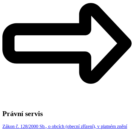
Právní servis
Zákon č. 128/2000 Sb., o obcích (obecní zřízení), v platném znění