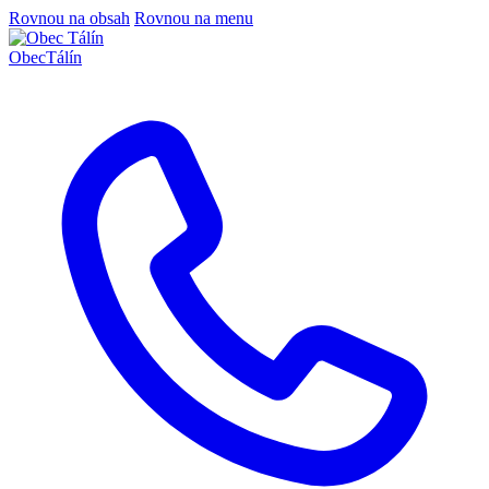
Rovnou na obsah
Rovnou na menu
Obec
Tálín