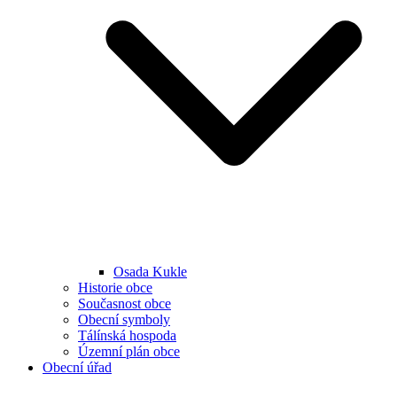
Osada Kukle
Historie obce
Současnost obce
Obecní symboly
Tálínská hospoda
Územní plán obce
Obecní úřad