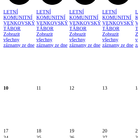
LETNÍ
LETNÍ
LETNÍ
LETNÍ
KOMUNITNÍ
KOMUNITNÍ
KOMUNITNÍ
KOMUNITNÍ
VENKOVSKÝ
VENKOVSKÝ
VENKOVSKÝ
VENKOVSKÝ
TÁBOR
TÁBOR
TÁBOR
TÁBOR
Zobrazit
Zobrazit
Zobrazit
Zobrazit
Z
všechny
všechny
všechny
všechny
v
záznamy ze dne
záznamy ze dne
záznamy ze dne
záznamy ze dne
z
10
11
12
13
1
17
18
19
20
2
24
25
26
27
2