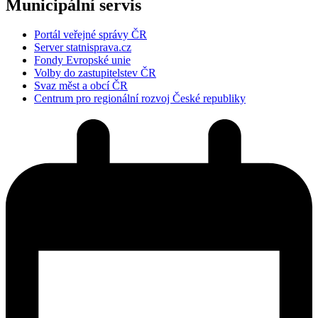
Municipální servis
Portál veřejné správy ČR
Server statnisprava.cz
Fondy Evropské unie
Volby do zastupitelstev ČR
Svaz měst a obcí ČR
Centrum pro regionální rozvoj České republiky