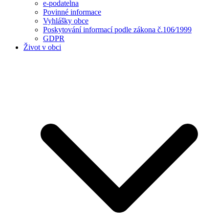
e-podatelna
Povinné informace
Vyhlášky obce
Poskytování informací podle zákona č.106⁄1999
GDPR
Život v obci