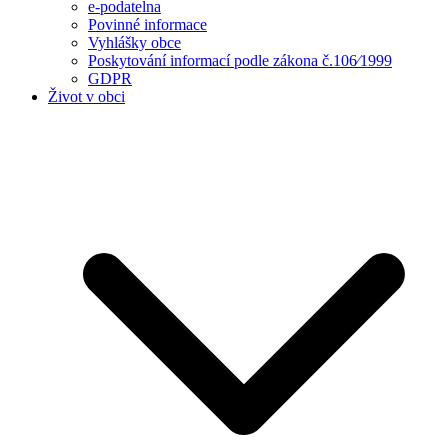
e-podatelna
Povinné informace
Vyhlášky obce
Poskytování informací podle zákona č.106⁄1999
GDPR
Život v obci