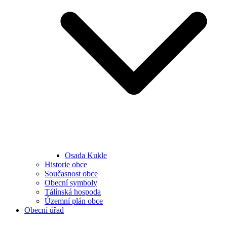
Osada Kukle
Historie obce
Současnost obce
Obecní symboly
Tálínská hospoda
Územní plán obce
Obecní úřad