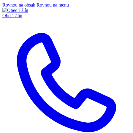
Rovnou na obsah
Rovnou na menu
Obec
Tálín