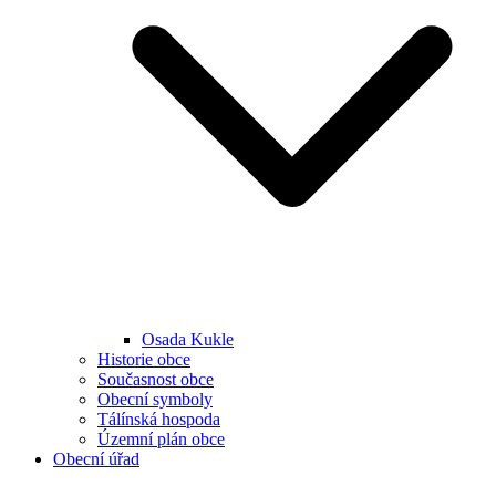
Osada Kukle
Historie obce
Současnost obce
Obecní symboly
Tálínská hospoda
Územní plán obce
Obecní úřad