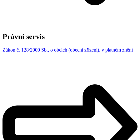
Právní servis
Zákon č. 128/2000 Sb., o obcích (obecní zřízení), v platném znění