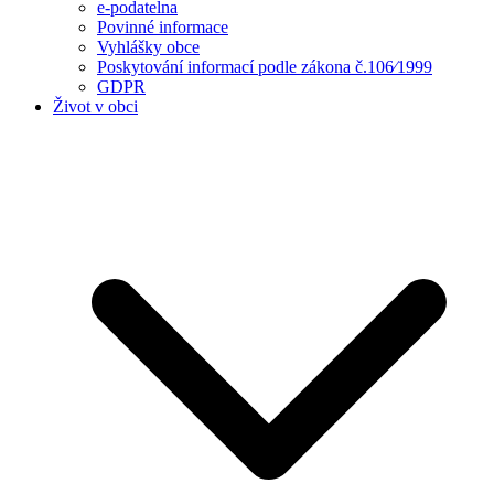
e-podatelna
Povinné informace
Vyhlášky obce
Poskytování informací podle zákona č.106⁄1999
GDPR
Život v obci