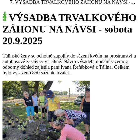
VÝSADBA TRVALKOVÉHO ZÁHONU NA NÁVSI -…
VÝSADBA TRVALKOVÉHO
ZÁHONU NA NÁVSI - sobota
20.9.2025
Tálínské ženy se ochotně zapojily do sázení květin na prostranství u
autobusové zastávky v Tálíně. Návrh výsadeb, dodání sazenic a
odborný dohled zajistila paní Ivana Řeřábková z Tálína. Celkem
bylo vysazeno 850 sazenic trvalek.