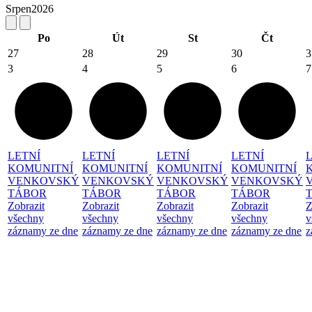
Srpen
2026
Po
Út
St
Čt
27
28
29
30
3
3
4
5
6
7
LETNÍ
LETNÍ
LETNÍ
LETNÍ
KOMUNITNÍ
KOMUNITNÍ
KOMUNITNÍ
KOMUNITNÍ
VENKOVSKÝ
VENKOVSKÝ
VENKOVSKÝ
VENKOVSKÝ
TÁBOR
TÁBOR
TÁBOR
TÁBOR
Zobrazit
Zobrazit
Zobrazit
Zobrazit
Z
všechny
všechny
všechny
všechny
v
záznamy ze dne
záznamy ze dne
záznamy ze dne
záznamy ze dne
z