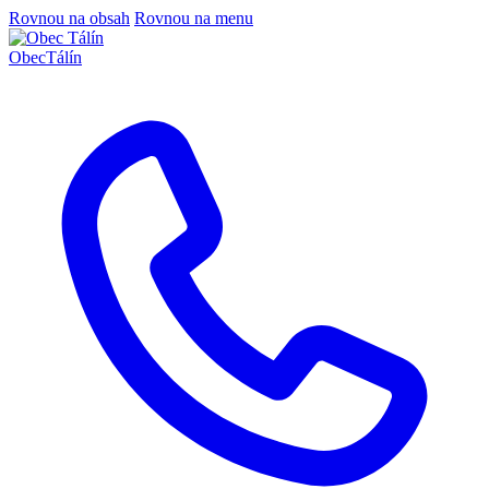
Rovnou na obsah
Rovnou na menu
Obec
Tálín